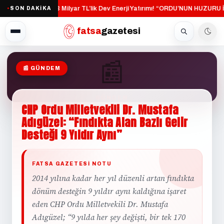
Altınordu’ya 1,3 Milyar TL’lik Dev Enerji Yatırımı!
“ORDU’NUN HUZURU İ
SON DAKİKA
·
●
fatsa
gazetesi
📰
📰 GÜNDEM
GÜNDEM
CHP
Ordu
Milletvekili
Dr.
Mustafa
Adıgüzel:
“Fındıkta
Alan
Bazlı
Gelir
Desteği
9
Yıldır
Aynı”
FATSA GAZETESI NOTU
2014 yılına kadar her yıl düzenli artan fındıkta
dönüm desteğin 9 yıldır aynı kaldığına işaret
eden CHP Ordu Milletvekili Dr. Mustafa
Adıgüzel; “9 yılda her şey değişti, bir tek 170