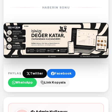
HABERIN SONU
REKLAM
Twitter
Facebook
PAYLAŞ
WhatsApp
Link Kopyala
✍️ Admin Kullanıcı