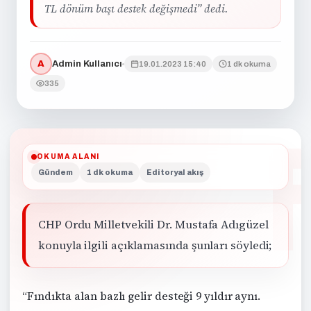
TL dönüm başı destek değişmedi” dedi.
A
Admin Kullanıcı
19.01.2023 15:40
1 dk okuma
335
OKUMA ALANI
Gündem
1 dk okuma
Editoryal akış
CHP Ordu Milletvekili Dr. Mustafa Adıgüzel
konuyla ilgili açıklamasında şunları söyledi;
“Fındıkta alan bazlı gelir desteği 9 yıldır aynı.