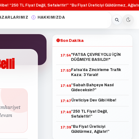
!
“250 TL Fiyat Değil, Sefalettir!”
“Bu Fiyat Üreticiyi Güldürmez, Ağlatır!”
·
·
·
AZARLARIMIZ
HAKKIMIZDA
🔴
Son Dakika
"FATSA ÇEVRE YOLU İÇİN
17:54
elli
DÜĞMEYE BASILDI!"
Fatsa’da Zincirleme Trafik
17:53
Kaza: 3 Yaralı!
“Sabah Bahçeye Nasıl
17:49
Gideceksin?”
Üreticiye Dev Gibi Hibe!
17:47
umhuriyet
“250 TL Fiyat Değil,
17:40
 devam
Sefalettir!”
“Bu Fiyat Üreticiyi
17:39
Güldürmez, Ağlatır!”