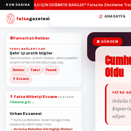
ATSA ÇEVRE YOLU İÇİN DÜĞMEYE BASILDI!"
Fatsa’da Zincirleme Trafik K
SON DAKİKA
·
●
ANASAYFA
fatsa
gazetesi
🧭
Fatsa Hızlı Rehber
📰 GÜNDEM
YEREL BAĞLANTILAR
Şehir içi pratik bilgiler
Cumhu
Taksi durakları, yemek noktaları, dolmuş saatleri
ve şehir rehberine tek dokunuşla ulaş.
Oldu
Rehber
Taksi
Yemek
💊 Eczane
FATSA G
💊
Fatsa Nöbetçi Eczane
28.07.2026
Ordu’da 
Tümünü gör →
Kupası G
Orhan Eczanesi
ediyor.
📍 Kurtuluş Mahalesi, İsmail Hanigaz Hoca
Caddesi No:105/A Fatsa / Ordu
→ Kurtuluş Mahallesi Aile Sağlığı Merkezi