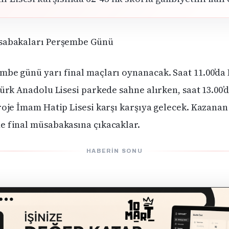
üsabakaları Perşembe Günü
mbe günü yarı final maçları oynanacak. Saat 11.00’da
türk Anadolu Lisesi parkede sahne alırken, saat 13.00’d
Proje İmam Hatip Lisesi karşı karşıya gelecek. Kazanan
e final müsabakasına çıkacaklar.
HABERIN SONU