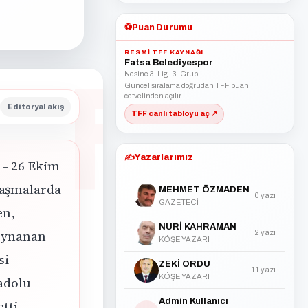
⚽
Puan Durumu
RESMI TFF KAYNAĞI
Fatsa Belediyespor
Nesine 3. Lig · 3. Grup
Güncel sıralama doğrudan TFF puan
cetvelinden açılır.
Editoryal akış
TFF canlı tabloyu aç ↗
✍️
Yazarlarımız
 – 26 Ekim
laşmalarda
MEHMET ÖZMADEN
0 yazı
GAZETECİ
en,
NURİ KAHRAMAN
 oynanan
2 yazı
KÖŞE YAZARI
si
ZEKİ ORDU
11 yazı
KÖŞE YAZARI
nadolu
Admin Kullanıcı
tti.