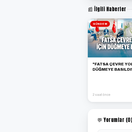
📰 İlgili Haberler
GÜNDEM
"FATSA ÇEVRE YOL
DÜĞMEYE BASILDI!
2 saat önce
💬 Yorumlar (0