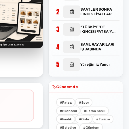
2
SAATLER SONRA
📰
FINDIK FİYATLARI
TEPETAKLAK
OLDU
3
“TÜRKİYE’DE
📰
İKİNCİSİ FATSA’YA
AÇILACAK”
4
SAMURAY ARILARI
📰
İŞ BAŞINDA
5
📰
Yüreğimiz Yandı
🏷️
Gündemde
#Fatsa
#Spor
#Ekonomi
#Fatsa Sahili
#Fındık
#Ordu
#Turizm
#Belediye
#Gündem