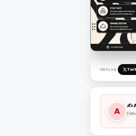
Twit
PAYLAŞ
✍️ 
A
Fats