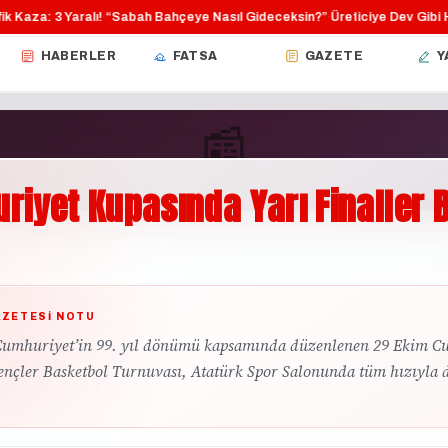
aza: 3 Yaralı!
“Sabah Bahçeye Nasıl Gideceksin?”
Üreticiye Dev Gibi Hibe
·
·
HABERLER
FATSA
GAZETE
Y
📰
riyet
Kupasında
Yarı
Finaller
B
GÜNDEM
AZETESI NOTU
Cumhuriyet’in 99. yıl dönümü kapsamında düzenlenen 29 Ekim C
ençler Basketbol Turnuvası, Atatürk Spor Salonunda tüm hızıyla