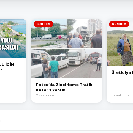
GÜNDEM
GÜNDEM
U İÇİN
"
Üreticiye 
Fatsa’da Zincirleme Trafik
Kaza: 3 Yaralı!
2 saat önce
3 saat önce
)