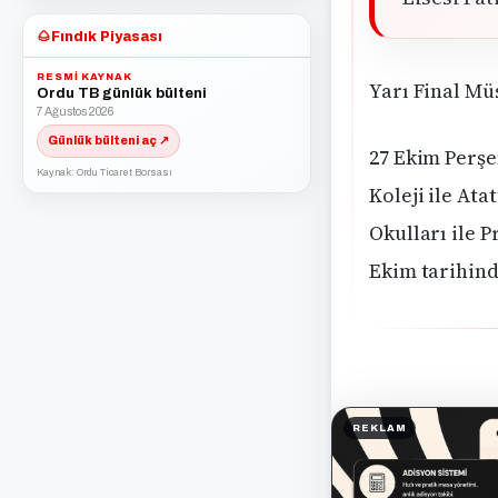
🌰
Fındık Piyasası
RESMI KAYNAK
Yarı Final M
Ordu TB günlük bülteni
7 Ağustos 2026
Günlük bülteni aç ↗
27 Ekim Perşe
Kaynak: Ordu Ticaret Borsası
Koleji ile Ata
Okulları ile 
Ekim tarihind
REKLAM