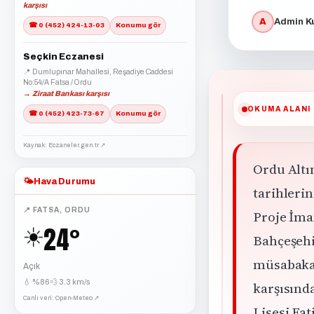
karşısı
A
Admin Ku
☎ 0 (452) 424-13-03
Konumu gör
Seçkin Eczanesi
📍 Dumlupınar Mahallesi, Reşadiye Caddesi
No:54/A Fatsa / Ordu
→ Ziraat Bankası karşısı
OKUMA ALANI
☎ 0 (452) 423-73-67
Konumu gör
Kaynak: Eczaneler.gen.tr ↗
Ordu Altı
🌤️
Hava Durumu
tarihleri
📍 FATSA, ORDU
Proje İma
24°
☀️
Bahçeşehir
müsabakal
Açık
💧 %86
💨 3.3 km/s
karşısında
Canlı veri: Open-Meteo ↗
Lisesi Fat