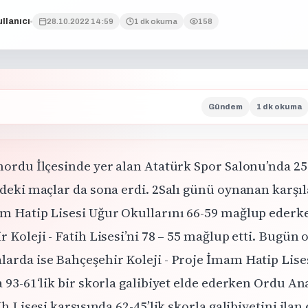
llanıcı
28.10.2022 14:59
1 dk okuma
158
Gündem
1 dk okuma
nordu İlçesinde yer alan Atatürk Spor Salonu’nda 25
ndeki maçlar da sona erdi. 2Salı günü oynanan karşı
m Hatip Lisesi Uğur Okullarını 66-59 mağlup ederk
 Koleji - Fatih Lisesi’ni 78 – 55 mağlup etti. Bugün
arda ise Bahçeşehir Koleji - Proje İmam Hatip Lise
 93-61‘lik bir skorla galibiyet elde ederken Ordu A
ih Lisesi karşısında 62-45’lik skorla galibiyetini ilan e