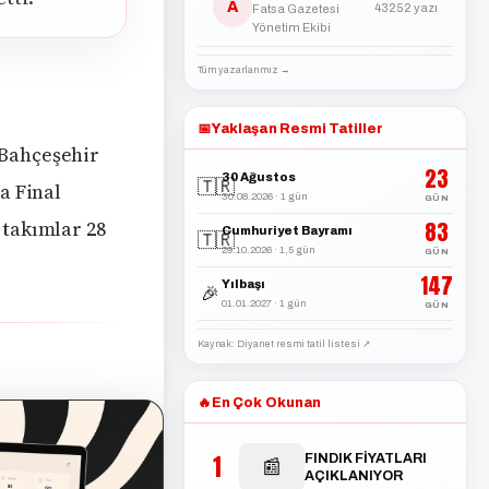
A
43252 yazı
Fatsa Gazetesi
Yönetim Ekibi
Tüm yazarlarımız →
📅
Yaklaşan Resmi Tatiller
 Bahçeşehir
23
30 Ağustos
🇹🇷
a Final
30.08.2026 · 1 gün
GÜN
 takımlar 28
83
Cumhuriyet Bayramı
🇹🇷
29.10.2026 · 1,5 gün
GÜN
147
Yılbaşı
🎉
01.01.2027 · 1 gün
GÜN
Kaynak: Diyanet resmi tatil listesi ↗
🔥
En Çok Okunan
1
FINDIK FİYATLARI
📰
AÇIKLANIYOR