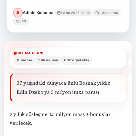
A
Admin Kullanıcı
22.06.2023 10:02
1 dk okuma
343
OKUMA ALANI
Gündem
1 dk okuma
Editoryal akış
37 yaşındaki dünyaca ünlü Boşnak yıldız
Edin Dzeko’ya 5 milyon imza parası
2 yıllık sözleşme 4.5 milyon maaş + bonuslar
verilecek.