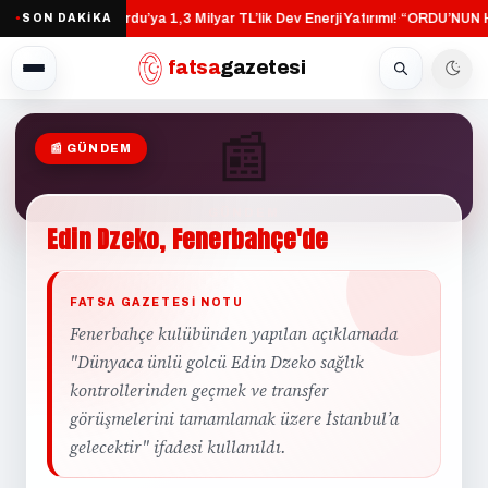
Altınordu’ya 1,3 Milyar TL’lik Dev Enerji Yatırımı!
“ORDU’NUN H
SON DAKİKA
·
●
fatsa
gazetesi
📰
📰 GÜNDEM
GÜNDEM
Edin
Dzeko,
Fenerbahçe'de
FATSA GAZETESI NOTU
Fenerbahçe kulübünden yapılan açıklamada
"Dünyaca ünlü golcü Edin Dzeko sağlık
kontrollerinden geçmek ve transfer
görüşmelerini tamamlamak üzere İstanbul’a
gelecektir" ifadesi kullanıldı.