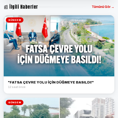
📰 İlgili Haberler
Tümünü Gör →
GÜNDEM
"FATSA ÇEVRE YOLU İÇİN DÜĞMEYE BASILDI!"
12 saat önce
GÜNDEM