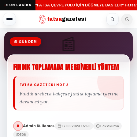
"FATSA ÇEVRE YOLU İÇİN DÜĞMEYE BASILDI!"
Fatsa’d
SON DAKİKA
·
●
fatsa
gazetesi
📰
📰 GÜNDEM
GÜNDEM
FINDIK
TOPLAMADA
MERDİVENLİ
YÖNTEM
FATSA GAZETESI NOTU
Fındık üreticisi bahçede fındık toplama işlerine
devam ediyor.
A
Admin Kullanıcı
17.08.2023 15:50
1 dk okuma
506