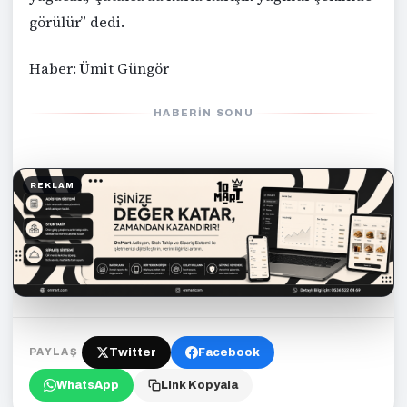
görülür” dedi.
Haber: Ümit Güngör
HABERIN SONU
REKLAM
Twitter
Facebook
PAYLAŞ
WhatsApp
Link Kopyala