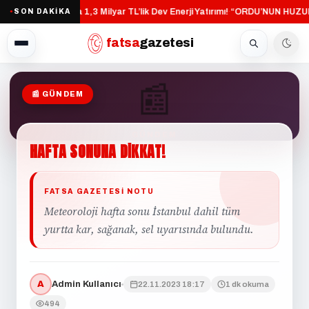
Altınordu’ya 1,3 Milyar TL’lik Dev Enerji Yatırımı!
“ORDU’NUN HUZUR
SON DAKİKA
·
●
fatsa
gazetesi
📰
📰 GÜNDEM
GÜNDEM
HAFTA
SONUNA
DİKKAT!
FATSA GAZETESI NOTU
Meteoroloji hafta sonu İstanbul dahil tüm
yurtta kar, sağanak, sel uyarısında bulundu.
A
Admin Kullanıcı
22.11.2023 18:17
1 dk okuma
494