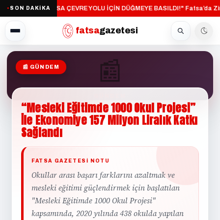
"FATSA ÇEVRE YOLU İÇİN DÜĞMEYE BASILDI!"
Fatsa’da Zin
SON DAKİKA
·
●
fatsa
gazetesi
📰
📰 GÜNDEM
GÜNDEM
“Mesleki
Eğitimde
1000
Okul
Projesi”
İle
Ekonomiye
157
Milyon
Liralık
Katkı
Sağlandı
FATSA GAZETESI NOTU
Okullar arası başarı farklarını azaltmak ve
mesleki eğitimi güçlendirmek için başlatılan
"Mesleki Eğitimde 1000 Okul Projesi"
kapsamında, 2020 yılında 438 okulda yapılan