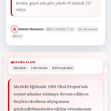
üretim, geçen yıla göre yüzde 42 artarak 157
milyo
A
Admin Kullanıcı
24.12.2020 17:31
1 dk okuma
274
OKUMA ALANI
Gündem
1 dk okuma
Editoryal akış
Mesleki Eğitimde 1000 Okul Projesi'nde
somut adımlar atılmaya devam ediliyor.
Seçilen okulların altyapısının
güçlendirilmesinden eğitim ortamlarının