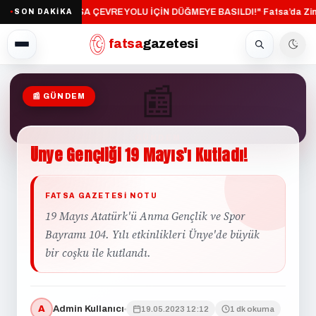
"FATSA ÇEVRE YOLU İÇİN DÜĞMEYE BASILDI!"
Fatsa’da Zinc
SON DAKİKA
·
●
fatsa
gazetesi
📰
📰 GÜNDEM
GÜNDEM
Ünye
Gençliği
19
Mayıs'ı
Kutladı!
FATSA GAZETESI NOTU
19 Mayıs Atatürk'ü Anma Gençlik ve Spor
Bayramı 104. Yılı etkinlikleri Ünye'de büyük
bir coşku ile kutlandı.
A
Admin Kullanıcı
19.05.2023 12:12
1 dk okuma