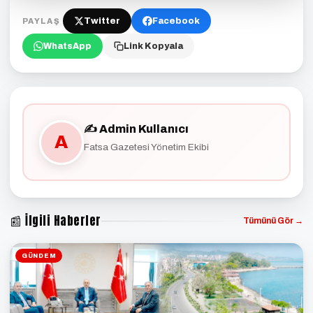
Twitter
Facebook
PAYLAŞ
WhatsApp
Link Kopyala
✍️ Admin Kullanıcı
A
Fatsa Gazetesi Yönetim Ekibi
📰 İlgili Haberler
Tümünü Gör →
GÜNDEM