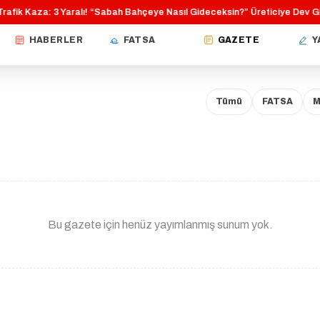
afik Kaza: 3 Yaralı!
“Sabah Bahçeye Nasıl Gideceksin?”
Üreticiye Dev Gi
·
·
HABERLER
FATSA
GAZETE
Y
Tümü
FATSA
M
Bu gazete için henüz yayımlanmış sunum yok.