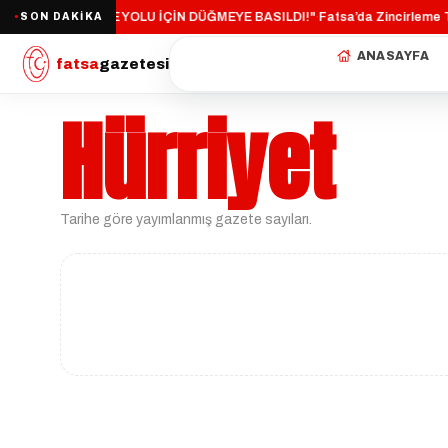
"FATSA ÇEVRE YOLU İÇİN DÜĞMEYE BASILDI!"
Fatsa’da Zincirleme Tr
SON DAKİKA
·
●
ANASAYFA
fatsa
gazetesi
Hürriyet
Tarihe göre yayımlanmış gazete sayıları.