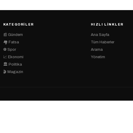
KATEGORILER
HIZLI LINKLER
📰 Gündem
Ana Sayfa
🏘 Fatsa
Tüm Haberler
⚽ Spor
Arama
📈 Ekonomi
Yönetim
🏛 Politika
🎬 Magazin