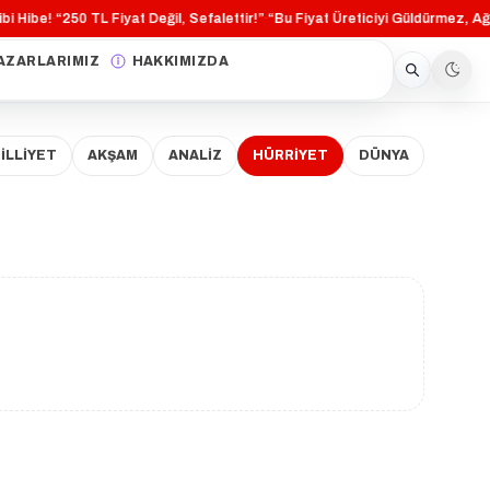
bi Hibe!
“250 TL Fiyat Değil, Sefalettir!”
“Bu Fiyat Üreticiyi Güldürmez, Ağl
·
·
AZARLARIMIZ
HAKKIMIZDA
İLLİYET
AKŞAM
ANALİZ
HÜRRİYET
DÜNYA